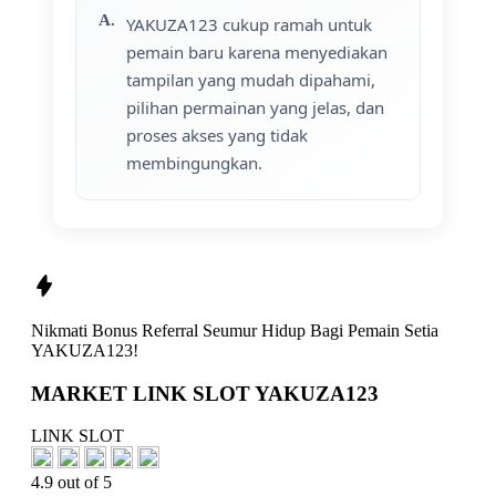
YAKUZA123 cukup ramah untuk
pemain baru karena menyediakan
tampilan yang mudah dipahami,
pilihan permainan yang jelas, dan
proses akses yang tidak
membingungkan.
Nikmati
Bonus Referral Seumur Hidup
Bagi Pemain Setia
YAKUZA123!
MARKET LINK SLOT YAKUZA123
LINK SLOT
4.9 out of 5