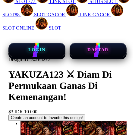
SLOT777
LINK SLOT
SITUS SLOT
SLOT88
SLOT GACOR
LINK GACOR
SLOT ONLINE
SLOT
LOGIN
DAFTAR
Design ID: 74165272
YAKUZA123 ⚔️ Diam Di
Permukaan Ganas Di
Kemenangan!
$3
IDR 10.000
Create an account to favorite this design!