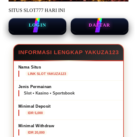
SITUS SLOT777 HARI INI
LOGIN
DAFTAR
INFORMASI LENGKAP YAKUZA123
Nama Situs
LINK SLOT YAKUZA123
Jenis Permainan
Slot • Kasino • Sportsbook
Minimal Deposit
IDR 5,000
Minimal Withdraw
IDR 20,000