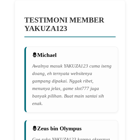
TESTIMONI MEMBER
YAKUZA123
Michael
Awalnya masuk YAKUZA123 cuma iseng
doang, eh ternyata websitenya
gampang dipakai. Nggak ribet,
menunya jelas, game slot777 juga
banyak pilihan. Buat main santai sih
enak.
Zeus bin Olympus
Gue suka YAKUZA123 karena aksesnya