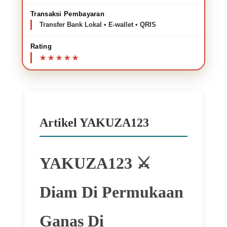
Transaksi Pembayaran
Transfer Bank Lokal • E-wallet • QRIS
Rating
Artikel YAKUZA123
YAKUZA123 ⚔️
Diam Di Permukaan
Ganas Di