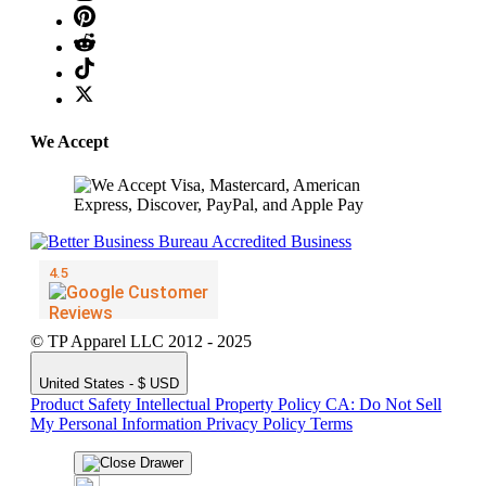
We Accept
© TP Apparel LLC 2012 - 2025
United States - $ USD
Product Safety
Intellectual Property Policy
CA: Do Not Sell
My Personal Information
Privacy Policy
Terms